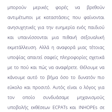
μπορούν μερικές φορές να βρεθούν
αντιμέτωποι με καταστάσεις που φαίνονται
ανησυχητικές για την ευημερία ενός παιδιού
και υπαινίσσονται μια πιθανή σεξουαλική
εκμετάλλευση. Αλλά η αναφορά μιας τέτοιας
υποψίας απαιτεί σαφείς πληροφορίες σχετικά
με το πού και πώς να αναφέρετε. Θέλουμε να
κάνουμε αυτό το βήμα όσο το δυνατόν πιο
εύκολο και προσιτό. Αυτός είναι ο λόγος για
τον οποίο συνδυάσαμε μηχανισμούς
υποβολής εκθέσεων ECPATs και INHOPEs σε