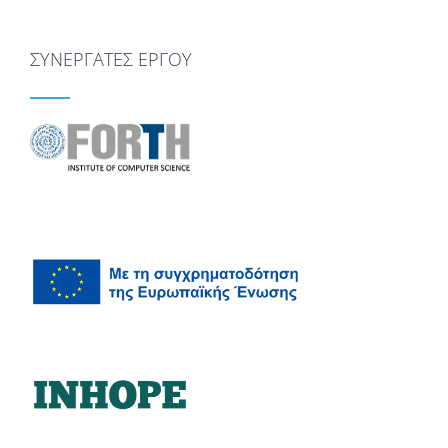
ΣΥΝΕΡΓΑΤΕΣ ΕΡΓΟΥ