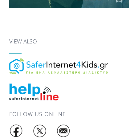
VIEW ALSO
FOLLOW US ONLINE