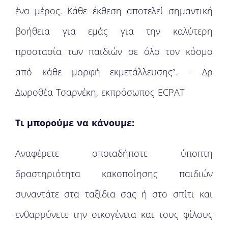
ένα μέρος. Κάθε έκθεση αποτελεί σημαντική
βοήθεια για εμάς για την καλύτερη
προστασία των παιδιών σε όλο τον κόσμο
από κάθε μορφή εκμετάλλευσης”. – Δρ
Δωροθέα Τσαρνέκη, εκπρόσωπος ECPAT
Τι μπορούμε να κάνουμε:
Αναφέρετε οποιαδήποτε ύποπτη
δραστηριότητα κακοποίησης παιδιών
συναντάτε στα ταξίδια σας ή στο σπίτι και
ενθαρρύνετε την οικογένεια και τους φίλους