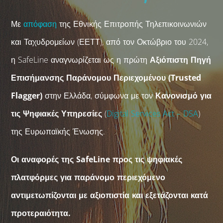
Με
απόφαση
της Εθνικής Επιτροπής Τηλεπικοινωνιών
και Ταχυδρομείων (ΕΕΤΤ), από τον Οκτώβριο του 2024,
η SafeLine αναγνωρίζεται ως η πρώτη
Αξιόπιστη Πηγή
Επισήμανσης Παράνομου Περιεχομένου
(
Trusted
Flagger
)
στην Ελλάδα, σύμφωνα με τον
Κανονισμό για
τις Ψηφιακές Υπηρεσίες
(
Digital Services Act – DSA
)
της Ευρωπαϊκής Ένωσης.
Οι αναφορές της SafeLine προς τις ψηφιακές
πλατφόρμες για παράνομο περιεχόμενο
αντιμετωπίζονται με αξιοπιστία και εξετάζονται κατά
προτεραιότητα.