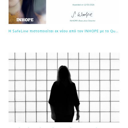
Η SafeLine πιστοποιείται εκ νέου από τον INHOPE με το Quality Assurance Certificate