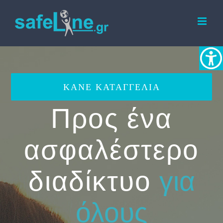
Skip
to
content
ΚΑΝΕ ΚΑΤΑΓΓΕΛΙΑ
Προς ένα
ασφαλέστερο
διαδίκτυο
για
όλους