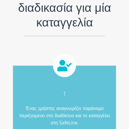
διαδικασία για μία
καταγγελία
1
Ένας χρήστης αναγνωρίζει παράνομο
περιέχομενο στο διαδίκτυο και το καταγγέλει
στη SafeLine.