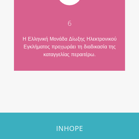
6
Η Ελληνική Μονάδα Δίωξης Ηλεκτρονικού
Εγκλήματος προχωράει τη διαδικασία της
καταγγελίας περαιτέρω.
INHOPE