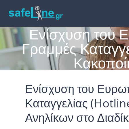
Skip
to
Ενίσχυση του Ε
content
Γραμμές Καταγγε
Κακοποί
Ενίσχυση του Ευρωπ
Καταγγελίας (Hotlin
Ανηλίκων στο Διαδί