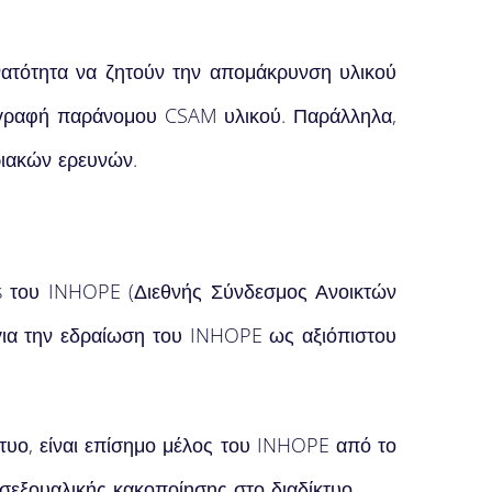
νατότητα να ζητούν την απομάκρυνση υλικού
ιαγραφή παράνομου CSAM υλικού. Παράλληλα,
οριακών ερευνών.
nes του INHOPE (Διεθνής Σύνδεσμος Ανοικτών
για την εδραίωση του INHOPE ως αξιόπιστου
κτυο, είναι επίσημο μέλος του INHOPE από το
σεξουαλικής κακοποίησης στο διαδίκτυο.