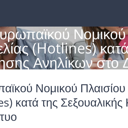
υρωπαϊκού Νομικού Π
λίας (Hotlines) κατά
ησης Ανηλίκων στο Δ
αϊκού Νομικού Πλαισίου γ
es) κατά της Σεξουαλική
κτυο