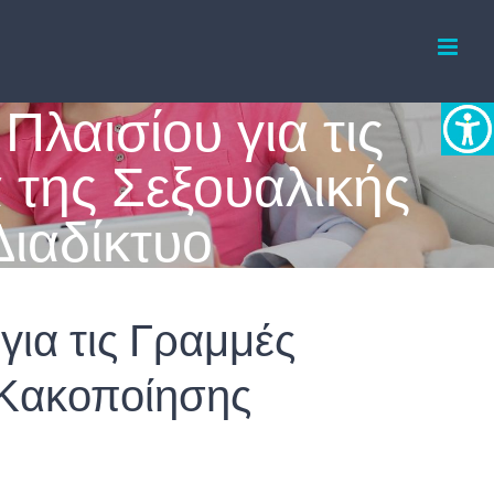
λαισίου για τις
 της Σεξουαλικής
ιαδίκτυο
ια τις Γραμμές
ς Κακοποίησης