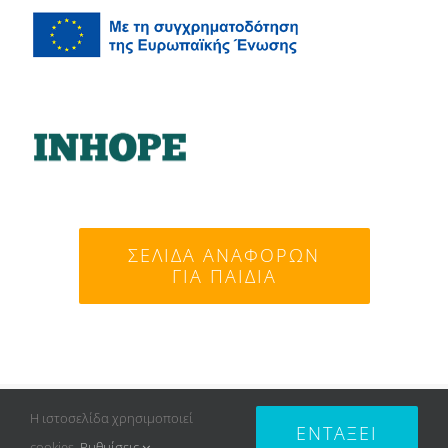
ΣΕΛΊΔΑ ΑΝΑΦΟΡΏΝ
ΓΙΑ ΠΑΙΔΙΆ
© Copyright 2007 -
2026 SAFELINE | All Rights
Η ιστοσελίδα χρησιμοποιεί
ΕΝΤΆΞΕΙ
Reserved | Created by
OpenIT
|
Πολιτική Απορρήτου
cookies.
Ρυθμίσεις