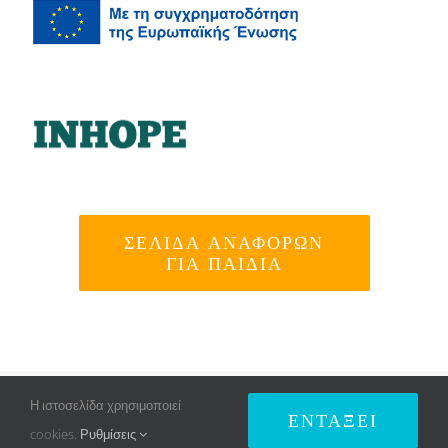
ΣΕΛΊΔΑ ΑΝΑΦΟΡΏΝ
ΓΙΑ ΠΑΙΔΙΆ
© Copyright 2007 -
2026 SAFELINE | All Rights
Η ιστοσελίδα χρησιμοποιεί
ΕΝΤΆΞΕΙ
Reserved | Created by
OpenIT
|
Πολιτική Απορρήτου
cookies.
Ρυθμίσεις