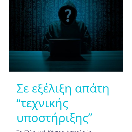
Σε εξέλιξη απάτη
“τεχνικής
υποστήριξης”