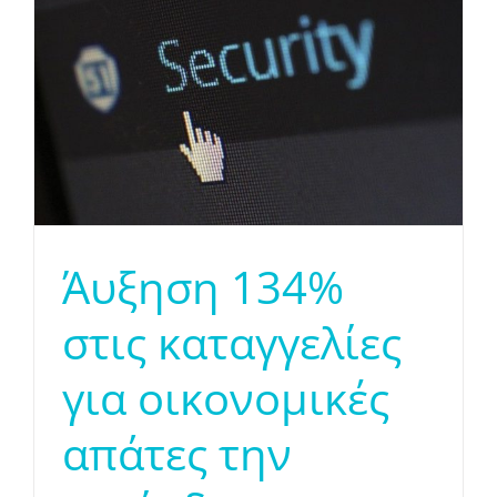
Άυξηση 134%
στις καταγγελίες
για οικονομικές
απάτες την