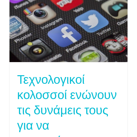
Τεχνολογικοί
κολοσσοί ενώνουν
τις δυνάμεις τους
για να