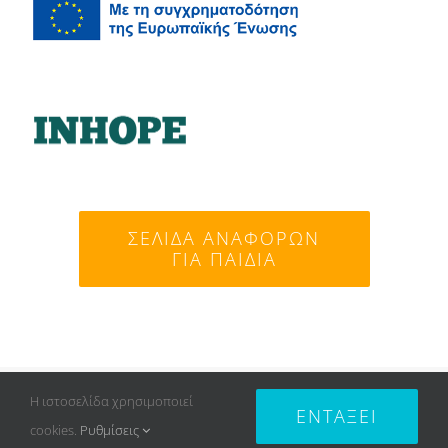
ΣΕΛΊΔΑ ΑΝΑΦΟΡΏΝ
ΓΙΑ ΠΑΙΔΙΆ
© Copyright 2007 -
2026 SAFELINE | All Rights
Η ιστοσελίδα χρησιμοποιεί
ΕΝΤΆΞΕΙ
Reserved | Created by
OpenIT
|
Πολιτική Απορρήτου
cookies.
Ρυθμίσεις