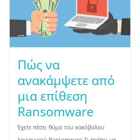
Πώς να
ανακάμψετε από
μια επίθεση
Ransomware
Έχετε πέσει θύμα του κακόβολου
λογισμικού Ransomware Τι πρέπει να